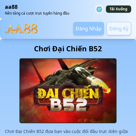
aa88
🌐
Tải Xuống
Nền tảng cá cược trực tuyến hàng đầu
Đăng Nhập
Đăng Ký
Chơi Đại Chiến B52
Chơi Đại Chiến B52 đưa bạn vào cuộc đối đầu trực diện giữa